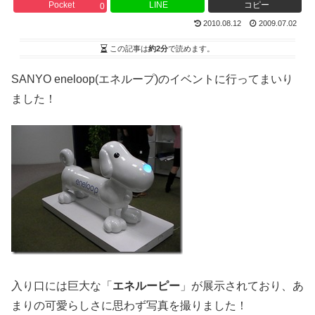
Pocket
LINE
コピー
0
2010.08.12
2009.07.02
この記事は
約2分
で読めます。
SANYO eneloop(エネループ)のイベントに行ってまいり
ました！
入り口には巨大な「
エネルーピー
」が展示されており、あ
まりの可愛らしさに思わず写真を撮りました！