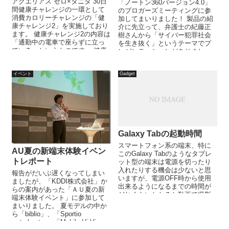
アクエリアス ゼロ×タニタ 30日
「ノートン360バージョン4.0」
間健康チャレンジの一環として
のブロガーズミーティングに参
消費カロリーチャレンジの「健
加してまいりました！ 製品の紹
康チャレンジ2」を実施しており
介に先立って、弁護士の紀藤正
ます。 健康チャレンジ2の内容は
樹さんから「サイバー犯罪社会
「通勤中の電車で座らずに立っ
を生き抜く」というテーマでプ
ている」というものです。 健康
レゼンテーションがありまし
チャレンジ2以外にも「1日1万...
た。 ...
イベント
Gadget
Galaxy Tabの起動時間
スマートフォン系の端末、特に
AU夏の新端末体験イベン
このGalaxy Tabのようなタブレ
トレポート
ット型の端末は電源を切ったり
入れたりする機会は少ないと思
報告がだいぶ遅くなってしまい
いますが、電源OFF時から使用
ましたが、「KDDI株式会社」か
出来るようになるまでの時間が
らの案内があった「ＡＵ夏の新
どれくらいかかるか動画で撮影
端末体験イベント」に参加して
してみました。 画面に動き...
まいりました。 夏モデルの中か
ら「biblio」、「Sportio
waterbeat」、「Mobile Hi-Vi...