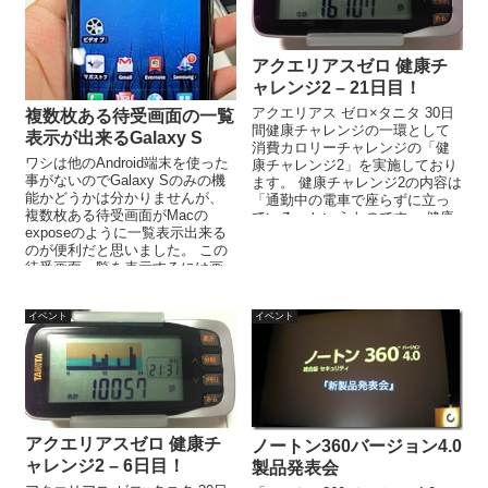
アクエリアスゼロ 健康チ
ャレンジ2 – 21日目！
アクエリアス ゼロ×タニタ 30日
複数枚ある待受画面の一覧
間健康チャレンジの一環として
表示が出来るGalaxy S
消費カロリーチャレンジの「健
ワシは他のAndroid端末を使った
康チャレンジ2」を実施しており
事がないのでGalaxy Sのみの機
ます。 健康チャレンジ2の内容は
能かどうかは分かりませんが、
「通勤中の電車で座らずに立っ
複数枚ある待受画面がMacの
ている」というものです。 健康
exposeのように一覧表示出来る
チャレンジ2以外にも「1日1万...
のが便利だと思いました。 この
待受画面一覧を表示するには画
面上で指2本...
イベント
イベント
アクエリアスゼロ 健康チ
ノートン360バージョン4.0
ャレンジ2 – 6日目！
製品発表会