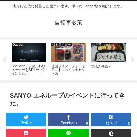
出かけた先で発見した面白い物や、様々なGadget類を紹介します。
自転車散策
Gadget
仮面ライダー
お弁当
そ
B48
SoftBankデジタルTVチ
仮面ライダーフォーゼ
手抜き弁当？
セブ
4日
ューナーをSTモードに
アストロスイッチセッ
壁紙
設定した。
ト02
目
目
SANYO エネループのイベントに行ってき
た。
Twitter
Facebook
はてブ
0
0