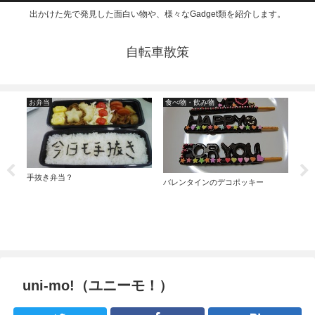
出かけた先で発見した面白い物や、様々なGadget類を紹介します。
自転車散策
お弁当
食べ物・飲み物
そ
ウン
手抜き弁当？
電子
バレンタインのデコポッキー
uni-mo!（ユニーモ！）