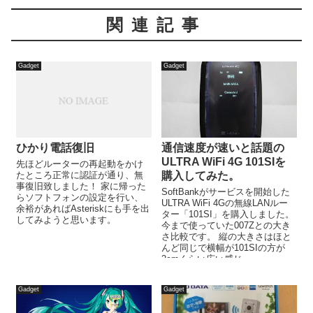
関連記事
Gadget
Gadget
ひかり電話復旧
通信速度が速いと話題の
ULTRA WiFi 4G 101SIを
先ほどルーターの再起動をかけ
たところ正常に認証が通り、無
購入してみた。
事復旧致しました！ 家に帰った
SoftBankがサービスを開始した
らソフトフォンの設定を行い、
ULTRA WiFi 4Gの無線LANルー
余裕があればAsteriskにも手を出
ター「101SI」を購入しました。
してみようと思います。
今まで使っていた007Zとの大き
さ比較です。 縦の大きさはほと
んど同じで横幅が101SIの方が
2cmくらい広い感じ...
Gadget
Gadget