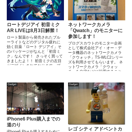
ロートデジアイ 初音ミク
ネットワークカメラ
AR LIVEは8月3日解禁！
「Qwatch」のモニターに
参加します！
ロート製薬から発売されたブル
ーライトなどのデジタル疲れに
ブログスカウトのモニター企画
効く目薬「ロート デジアイ」そ
として株式会社アイ・オー・デ
のパッケージがなんと「初音ミ
ータ機器のネットワークカメラ
ク」なんです！ さっそく買って
「クウォッチ」TS-WLC2シリー
きましたよ！！ 初音ミクの左目
ズを利用させてもらいます。 ネ
がデザインされております。ブ
ットワークカメラ「クウォッ
ルーライトダメージに効く有効
チ」を自宅などに設置すること
性分...
で、外出先からでもスマートフ
ォンを用い...
Gadget
Gadget
iPhone6 Plus購入までの
道のり
レゴ シティ アドベントカ
iPhone6 Plusを購入するために