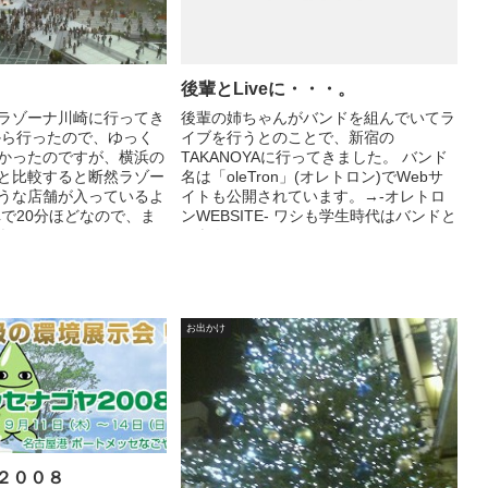
後輩とLiveに・・・。
ラゾーナ川崎に行ってき
後輩の姉ちゃんがバンドを組んでいてラ
から行ったので、ゆっく
イブを行うとのことで、新宿の
かったのですが、横浜の
TAKANOYAに行ってきました。 バンド
と比較すると断然ラゾー
名は「oleTron」(オレトロン)でWebサ
うな店舗が入っているよ
イトも公開されています。→-オレトロ
車で20分ほどなので、ま
ンWEBSITE- ワシも学生時代はバンドと
に...
かをやっ...
お出かけ
２００８