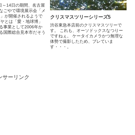
日～14日の期間、名古屋
なごやで環境展示会「メ
08」が開催されるようで
クリスマスツリーシリーズ5
ゴヤとは「愛・地球博」
渋谷東急本店前のクリスマスツリーで
る事業として2006年か
す。 これも、オーソドックスなつりー
る国際総合見本市だそう
ですねぇ。 ケータイカメラかつ無理な
.
体勢で撮影したため、ブレていま
す・・・。
ンサーリンク