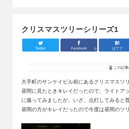
メモリ
クリスマスツリーシリーズ1
Twitter
Facebook
はてブ
0
この記事
大手町のサンケイビル前にあるクリスマスツ
昼間に見たときキレイだったので、ライトア
に撮ってみましたが、いざ、点灯してみると
昼間の方がキレイだったので今度は昼間のツ