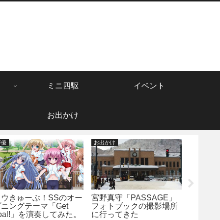
ミニ四駆
イベント
お出かけ
声優
お出かけ
仮面ライダ
ロウきゅーぶ！SSのオー
宮野真守「PASSAGE」
仮面ラ
プニングテーマ「Get
フォトブックの撮影場所
DXフォ
oal!」を演奏してみた。
に行ってきた