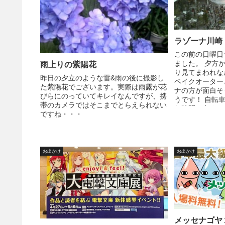
ラゾーナ川崎
この前の日曜日
ました。 夕方
雨上りの紫陽花
り見てまわれな
昨日の夕立のような雷&雨の後に撮影し
ベイクオーター
た紫陽花でございます。実際は雨露が花
ナの方が面白そ
びらにのっていてキレイなんですが、携
うです！ 自転
帯のカメラではそこまでとらえられない
た時間の有るとき
ですね・・・
お出かけ
お出かけ
メッセナゴヤ