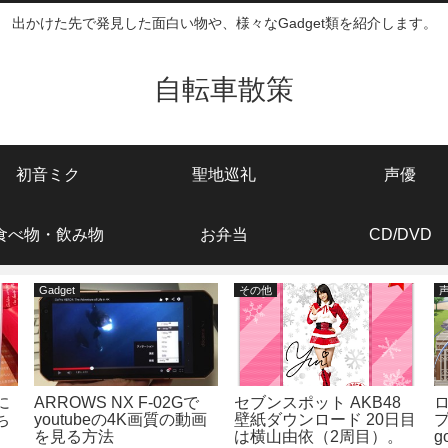
出かけた先で発見した面白い物や、様々なGadget類を紹介します。
自転車散策
初音ミク
聖地巡礼
声優
食べ物・飲み物
お弁当
CD/DVD
Gadget
その他
に
ARROWS NX F-02Gで
セブンスポット AKB48
ち
youtubeの4K画質の動画
壁紙ダウンロード 20日目
を見る方法
は横山由依（2周目）。
g