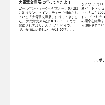
大電撃文庫展に行ってきたよ！
なにやら9月11
港ポートメッセ
ゴールデンウィークのど真ん中、5月2日
ッセナゴヤ20
に池袋サンシャインシティーで開催され
す。 メッセナ
ている「大電撃文庫展」に行ってきまし
の理念を継承す
た。 大電撃文庫展は10:00〜17:00まで
ら開催されてい
開催されており、入場は16:30まで。
で、今年のテー..
で、会場に到着したのが16:20頃。。。
...
スポ