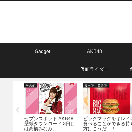
Gadget
AKB48
仮面ライダー
その他
食べ物・飲み物
セブンスポット AKB48
ビッグマックをキレイ
壁紙ダウンロード 3日目
食べることができる持
 変形ガイ
は高橋みなみ。
方はこうだ！！