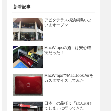
新着記事
アピタテラス横浜綱島いよ
いよオープン！
MacWrapsの施工は安心確
実だった！
MacWrapsでMacBook Airを
カスタマイズしてみた！
日本一の品揃え「はんのひ
でしま」に行ってきた！