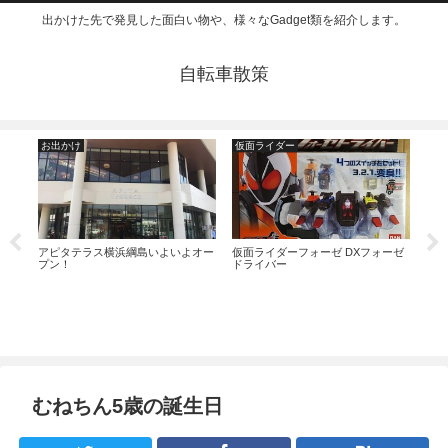
出かけた先で発見した面白い物や、様々なGadget類を紹介します。
自転車散策
お出かけ
仮面ライダー
お
アピタテラス横浜綱島いよいよオー
仮面ライダーフォーゼ DXフォーゼ
日本
プン！
ドライバー
に行
てみ
むねちん5歳の誕生日