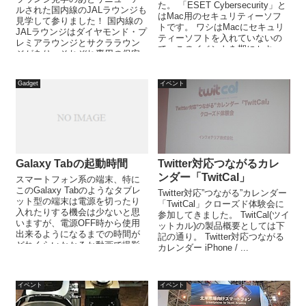
た。 「ESET Cybersecurity」と
ルされた国内線のJALラウンジも
はMac用のセキュリティーソフ
見学して参りました！ 国内線の
トです。 ワシはMacにセキュリ
JALラウンジはダイヤモンド・プ
ティーソフトを入れていないの
レミアラウンジとサクララウン
で、このイベントを期にセキ...
ジがあり、それぞれ専用の保安
検査場を抜けた場所にありま
す。...
Gadget
イベント
Galaxy Tabの起動時間
Twitter対応つながるカレ
ンダー「TwitCal」
スマートフォン系の端末、特に
このGalaxy Tabのようなタブレ
Twitter対応”つながる”カレンダー
ット型の端末は電源を切ったり
「TwitCal」クローズド体験会に
入れたりする機会は少ないと思
参加してきました。 TwitCal(ツイ
いますが、電源OFF時から使用
ットカル)の製品概要としては下
出来るようになるまでの時間が
記の通り。 Twitter対応つながる
どれくらいかかるか動画で撮影
カレンダー iPhone / ...
してみました。 画面に動き...
イベント
イベント