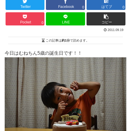
Twitter
Facebook
はてブ
0
0
Pocket
LINE
コピー
0
2011.09.19
この記事は
約1分
で読めます。
今日はむねちん5歳の誕生日です！！