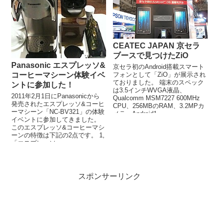
CEATEC JAPAN 京セラ
ブースで見つけたZiO
Panasonic エスプレッソ&
京セラ初のAndroid搭載スマート
コーヒーマシーン体験イベ
フォンとして「ZiO」が展示され
ておりました。 端末のスペック
ントに参加した！
は3.5インチWVGA液晶、
2011年2月1日にPanasonicから
Qualcomm MSM7227 600MHz
発売されたエスプレッソ&コーヒ
CPU、256MBのRAM、3.2MPカ
ーマシーン「NC-BV321」の体験
メラ、Android1....
イベントに参加してきました。
このエスプレッソ&コーヒーマシ
ーンの特徴は下記の2点です。 1,
「エスプレッソ...
スポンサーリンク