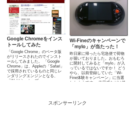
Google Chromeをインス
Wi-Fineのキャンペーンで
トールしてみた
「mylo」が当たった！
「Google Chrome」のベータ版
昨日家に帰ったら宅急便で荷物
がリリースされたのでインスト
が届いておりました。おもむろ
ールしてみました。 「Google
に開封してみると「mylo」が入
Chrome」は、Appleの「Safari」
っているではないですか！ どう
で採用されているものと同じレ
やら、以前登録していた「Wi-
ンダリングエンジンとなる、
Fine体験キャンペーン」に当選
「Webkit」オープ...
したようです。 使用感などは後
日書き込んでいこうとおもい...
スポンサーリンク