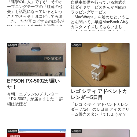
「進撃の巨人」ですが、そのオ
自動車整備を行っている株式会
ープニングテーマの「紅蓮の弓
社ダイヤサービスさんがMacの
矢」も話題になっているという
ラッピングサービス
ことでさっそく耳コピしてみま
「MacWraps」を始めたというこ
した。 ただ耳コピするのは芸が
とを聞いて、早速MacBook Airを
無いのでみんな大好き初音ミク
カスタマイズしてもらいまし
さんに歌ってもらいました。 バ
た！ カスタマイズしてもらった
ックの演...
のはMacBook Airの11...
Gadget
Gadget
EPSON PX-5002が届い
た！
レゴ シティ アドベントカ
今朝、エプソンのプリンター
レンダー5日目
「PX-5002」が届きました！ 詳
細は後ほど...
「レゴ シティ アドベントカレン
ダー 7724」の５日目 アイスクリ
ーム販売スタンドでしょうか？
Gadget
Gadget