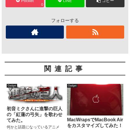
Pocket
LINE
コピー
0
フォローする
関連記事
Gadget
Gadget
初音ミクさんに進撃の巨人
の「紅蓮の弓矢」を歌わせ
MacWrapsでMacBook Air
てみた。
をカスタマイズしてみた！
何かと話題になっているアニメ