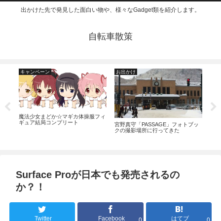
出かけた先で発見した面白い物や、様々なGadget類を紹介します。
自転車散策
キャンペーン
お出かけ
お
魔法少女まどか☆マギカ体操服フィ
ギュア結局コンプリート
宮野真守「PASSAGE」フォトブッ
小学
クの撮影場所に行ってきた
SS
I
Surface Proが日本でも発売されるの
か？！
Twitter
Facebook
はてブ
0
0