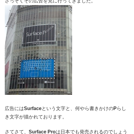
さっそくその広告を見に行ってきました。
広告には
Surface
という文字と、何やら書きかけの
P
らし
き文字が描かれております。
さてさて、
Surface Pro
は日本でも発売されるのでしょう