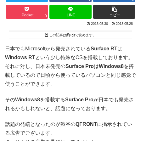
Pocket
LINE
コピー
0
2013.05.30
2013.05.28
この記事は
約1分
で読めます。
日本でもMicrosoftから発売されている
Surface RT
は
Windows RT
という少し特殊なOSを搭載しております。
それに対し、日本未発売の
Surface Pro
は
Windows8
を搭
載しているので日頃から使っているパソコンと同じ感覚で
使うことができます。
その
Windows8
を搭載する
Surface Pro
が日本でも発売さ
れるかもしれないと、話題になっております。
話題の発端となったのが渋谷の
QFRONT
に掲示されてい
る広告でございます。