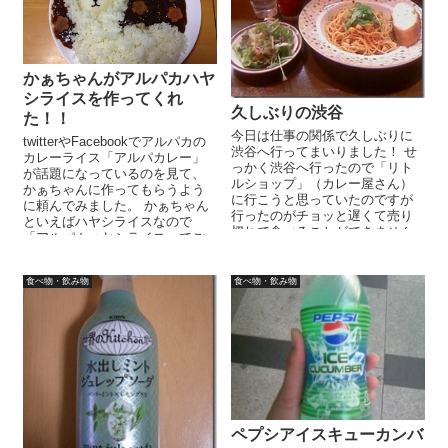
かぁちゃんがアルパカハヤ
シライスを作ってくれ
久しぶりの渋谷
た！！
今日は仕事の関係で久しぶりに
twitterやFacebookでアルパカの
渋谷へ行ってまいりました！ せ
カレーライス「アルパカレー」
っかく渋谷へ行ったので「リト
が話題になっているのを見て、
ルショップ」（カレー屋さん）
かぁちゃんに作ってもらうよう
に行こうと思っていたのですが
に頼んでみました。 かぁちゃん
行ったのがチョッと遅くて売り
といえばハヤシライスなので
切れで食べることができません
「アルパカハヤシライス」でご
でした・・・。 しかたがないの
ざいます。 なんとも可愛ら...
で、以前よ...
食べ物・飲み物
食べ物・飲み物
ペプシアイスキューカンバ