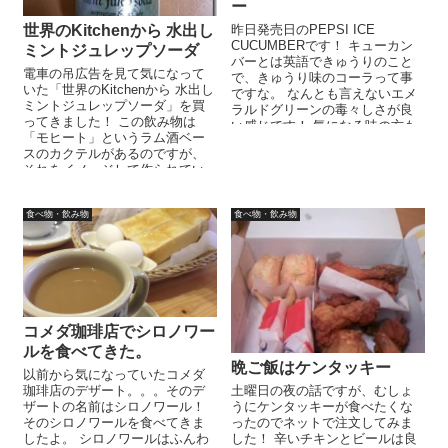
ー
昨日発売日のPEPSI ICE
世界のKitchenから 水出し
CUCUMBERです！ キューカン
ミントジュレップソーダ
バーとは英語できゅうりのこと
電車の吊広告を見て気になって
で、きゅうり味のコーラって事
いた「世界のKitchenから 水出し
ですな。 なんとも言えないエメ
ミントジュレップソーダ」を買
ラルドグリーンの毒々しさが良
ってきました！ この飲み物は
い感じです！ 気になる味の方も
「モヒート」というラム酒ベー
なんとも表現しがたい味で...
スのカクテルがあるのですが、
それをイメージして作られてい
ます。ワシ自身「モヒート」が
大...
食べ物・飲み物
食べ物・飲み物
コメダ珈琲店でシロノワー
ルを食べてきた。
晩ご飯はケンタッキー
以前から気になっていたコメダ
珈琲店のデザート。。。そのデ
土曜日の夜の話ですが、むしょ
ザートの名前はシロノワール！
うにケンタッキーが食べたくな
そのシロノワールを食べてきま
ったのでネットで注文してみま
したよ。 シロノワールはふんわ
した！ 辛いチキンとビールは良