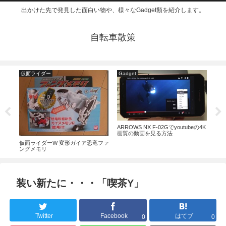
出かけた先で発見した面白い物や、様々なGadget類を紹介します。
自転車散策
仮面ライダー
Gadget
お
.I」
ARROWS NX F-02Gでyoutubeの4K
PR
画質の動画を見る方法
きた
仮面ライダーW 変形ガイア恐竜ファ
ングメモリ
装い新たに・・・「喫茶Y」
Twitter
Facebook
はてブ
0
0