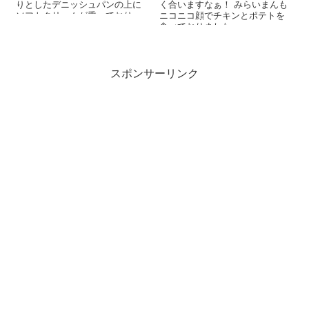
りとしたデニッシュパンの上に
く合いますなぁ！ みらいまんも
ソフトクリームが乗っており、
ニコニコ顔でチキンとポテトを
そこにシロップをかけて食べま
食べておりました。
す。シロ...
スポンサーリンク