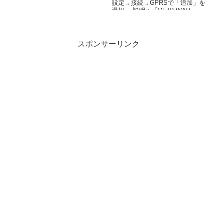
BS11で日曜の17...
設定→接続→GPRSで「追加」を
選択 ・説明：「VFJP WAP」 ...
スポンサーリンク