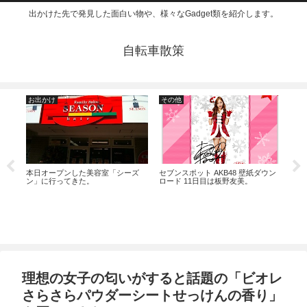
出かけた先で発見した面白い物や、様々なGadget類を紹介します。
自転車散策
お出かけ
その他
声
モジ
本日オープンした美容室「シーズ
セブンスポット AKB48 壁紙ダウン
宮野真
ン」に行ってきた。
ロード 11日目は板野友美。
付動
理想の女子の匂いがすると話題の「ビオレ
さらさらパウダーシートせっけんの香り」