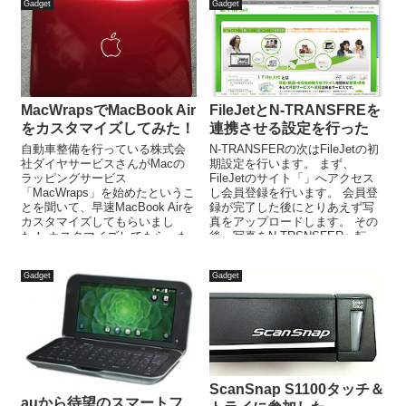
Gadget
Gadget
MacWrapsでMacBook Air
FileJetとN-TRANSFREを
をカスタマイズしてみた！
連携させる設定を行った
自動車整備を行っている株式会
N-TRANSFERの次はFileJetの初
社ダイヤサービスさんがMacの
期設定を行います。 まず、
ラッピングサービス
FileJetのサイト「」へアクセス
「MacWraps」を始めたというこ
し会員登録を行います。 会員登
とを聞いて、早速MacBook Airを
録が完了した後にとりあえず写
カスタマイズしてもらいまし
真をアップロードします。 その
た！ カスタマイズしてもらった
後、写真をN-TRSNSFERへ転
のはMacBook Airの11...
送...
Gadget
Gadget
ScanSnap S1100タッチ＆
auから待望のスマートフ