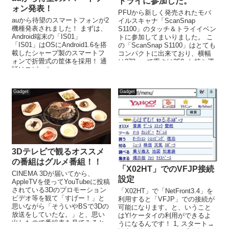
トライに参加した。
ォン発表！
PFUから新しく発売されたモバ
auから待望のスマートフォンが2
イルスキャナ「ScanSnap
機種発表されました！ まずは、
S1100」のタッチ＆トライイベン
Android端末の「IS01」
トに参加してまいりました。 こ
「IS01」はOSにAndroid1.6を搭
の「ScanSnap S1100」はとても
載したシャープ製のスマートフ
コンパクトに出来ており、横幅
ォンで折畳式の筐体を採用！ 通
は273mmで重さは350gと持ち運
話はスピーカー...
び...
Gadget
Gadget
3Dテレビで観るオススメ
の番組はグルメ番組！！
「X02HT」でのVFJP接続
CINEMA 3Dが届いてから、
設定
AppleTVを使ってYouTubeに投稿
されている3Dのプロモーション
「X02HT」で「NetFront3.4」を
ビデオ等を観て「すげー！」と
利用すると「VFJP」での接続が
思いながら「そういやBSで3Dの
可能になります。と、いうこと
放送をしていたな。」と、思い
はY!ケータイの利用ができるよ
出したので番組表を見てみると
うになるんです！ 1, スタート→