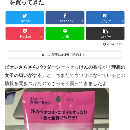
を買ってきた
Twitter
Facebook
はてブ
0
0
Pocket
LINE
コピー
0
2014.07.23
この記事は
約1分
で読めます。
ビオレさらさらパウダーシートせっけんの香り
が「
理想の
女子の匂いがする
」と、ちまたでウワサになっているとの
情報を聞きつけたのでさっそく買ってきましたよ！